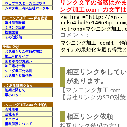
リンク文字の省略はか
ウェブマスターのつぶやき
ング加工.com」の文字
シマダ機工有限会社ポータル
マシニング加工.com 保有設備
弊社保有設備
ミリング設備
旋盤設備
コメント：
その他設備
仕事の依頼
お見積もりご依頼の前に
加工可能サイズ
図面添付のお願い
加工素材一覧
相互リンクをしてい
シマダ機工公休日
お見積もり送信先
があります。
よくある質問Ｑ＆Ａ
【マシニング加工.com
納期に関して
最小ロット
【貴社リンクのSEO対策
マシニング加工.com 会社案内
会社概要
会社沿革
相互リンク依頼
アクセス
情報保護について
相互リンク希望の方は、