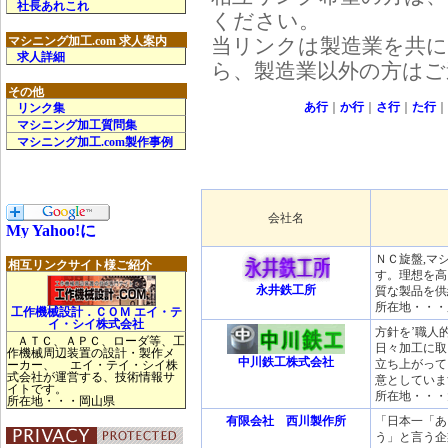
社長あれこれ
ください。
当リンクは製造業を共
マシニング加工.com 求人案内
求人詳細
ら、製造業以外の方はご
その他
あ行
｜
か行
｜
さ行
｜
た行
リンク集
マシニング加工質問集
マシニング加工.com製作事例
会社名
ＮＣ旋盤,マ
相互リンクサイト様ご紹介
す。理想を高
永井鉄工所
質な製品を供
所在地・・・
工作機械設計．ＣＯＭ エイ・テ
イ・シイ株式会社
方針を’職人
ＡＴＣ、ＡＰＣ、ローダ等、工
日々加工に取
作機械周辺装置の設計・製作メ
中川鉄工株式会社
立ち上がって
ーカー、 エイ・テイ・シイ株
式会社が運営する、技術情報サ
意としていま
イトです。
所在地・・・
所在地・・・岡山県
有限会社 西川製作所
「日本一「あ
う」と言う企