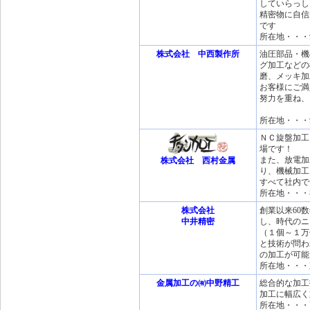
していらっし
精密物に自信
です
所在地・・・
株式会社 中西製作所
油圧部品・機
グ加工などの
磨、メッキ加
お客様にご満
努力を重ね、
所在地・・・
ＮＣ旋盤加工
場です！
また、放電加
株式会社 西村金属
り、機械加工
すべて社内で
所在地・・・
株式会社
創業以来60
中井精密
し、時代のニ
（１個～１万
と技術が問わ
の加工が可能
所在地・・・
金属加工の㈲中野精工
総合的な加工
加工に幅広く
所在地・・・高知