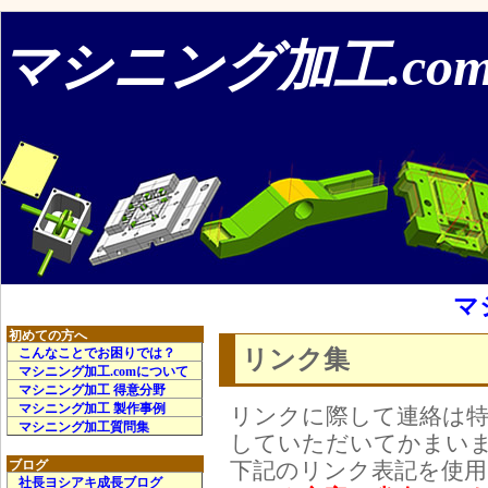
マシニング加工.co
マ
初めての方へ
リンク集
こんなことでお困りでは？
マシニング加工.comについて
マシニング加工 得意分野
マシニング加工 製作事例
リンクに際して連絡は
マシニング加工質問集
していただいてかまい
下記のリンク表記を使
ブログ
社長ヨシアキ成長ブログ